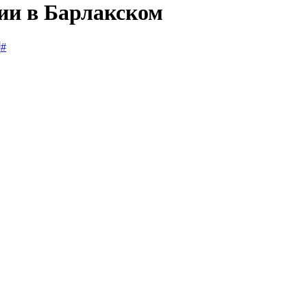
сии в Барлакском
#