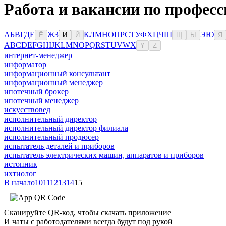
Работа и вакансии по профес
А
Б
В
Г
Д
Е
Ж
З
К
Л
М
Н
О
П
Р
С
Т
У
Ф
Х
Ц
Ч
Ш
Э
Ю
Ё
И
Й
Щ
Ы
Я
A
B
C
D
E
F
G
H
I
J
K
L
M
N
O
P
Q
R
S
T
U
V
W
X
Y
Z
интернет-менеджер
информатор
информационный консультант
информационный менеджер
ипотечный брокер
ипотечный менеджер
искусствовед
исполнительный директор
исполнительный директор филиала
исполнительный продюсер
испытатель деталей и приборов
испытатель электрических машин, аппаратов и приборов
истопник
ихтиолог
В начало
10
11
12
13
14
15
Сканируйте QR-код, чтобы скачать приложение
И чаты с работодателями всегда будут под рукой