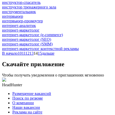
инструктор-спасатель
инструктор тренажерного зала
инструментальщик
интервьюер
интервьюер-промоутер
интернет-аналитик
интернет-маркетолог
интернет-маркетолог (e-commerce)
интернет-маркетолог (SEO)
интернет-маркетолог (SMM)
интернет-маркетолог контекстной рекламы
В начало
10
11
12
13
14
15
дальше
Скачайте приложение
Чтобы получать уведомления о приглашениях мгновенно
HeadHunter
Размещение вакансий
Поиск по резюме
О компании
Наши вакансии
Реклама на сайте