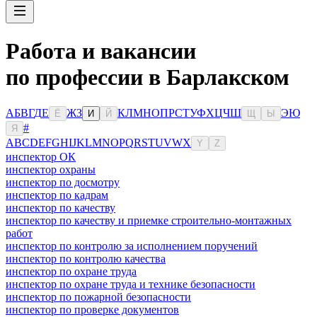
Работа и вакансии
по профессии в Барлакском
А
Б
В
Г
Д
Е
Ж
З
К
Л
М
Н
О
П
Р
С
Т
У
Ф
Х
Ц
Ч
Ш
Э
Ю
Ё
И
Й
Щ
Ы
#
Я
A
B
C
D
E
F
G
H
I
J
K
L
M
N
O
P
Q
R
S
T
U
V
W
X
Y
Z
инспектор ОК
инспектор охраны
инспектор по досмотру
инспектор по кадрам
инспектор по качеству
инспектор по качеству и приемке строительно-монтажных
работ
инспектор по контролю за исполнением поручений
инспектор по контролю качества
инспектор по охране труда
инспектор по охране труда и технике безопасности
инспектор по пожарной безопасности
инспектор по проверке документов