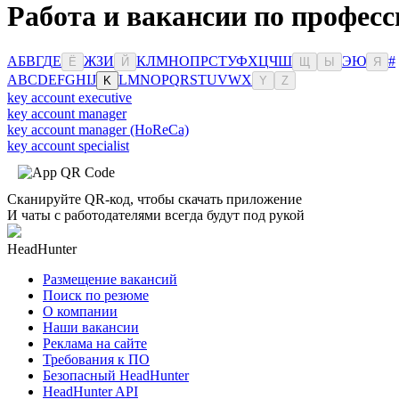
Работа и вакансии по профес
А
Б
В
Г
Д
Е
Ж
З
И
К
Л
М
Н
О
П
Р
С
Т
У
Ф
Х
Ц
Ч
Ш
Э
Ю
#
Ё
Й
Щ
Ы
Я
A
B
C
D
E
F
G
H
I
J
L
M
N
O
P
Q
R
S
T
U
V
W
X
K
Y
Z
key account executive
key account manager
key account manager (HoReCa)
key account specialist
Сканируйте QR-код, чтобы скачать приложение
И чаты с работодателями всегда будут под рукой
HeadHunter
Размещение вакансий
Поиск по резюме
О компании
Наши вакансии
Реклама на сайте
Требования к ПО
Безопасный HeadHunter
HeadHunter API