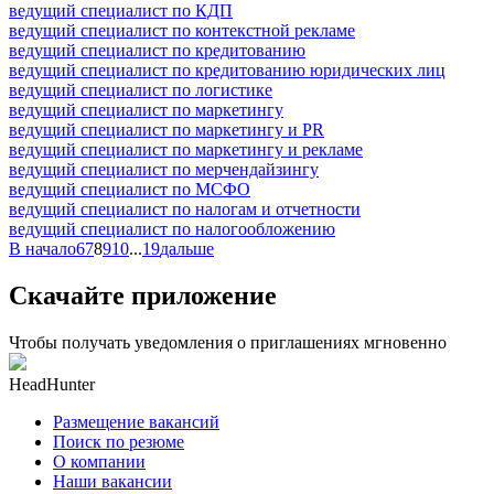
ведущий специалист по КДП
ведущий специалист по контекстной рекламе
ведущий специалист по кредитованию
ведущий специалист по кредитованию юридических лиц
ведущий специалист по логистике
ведущий специалист по маркетингу
ведущий специалист по маркетингу и PR
ведущий специалист по маркетингу и рекламе
ведущий специалист по мерчендайзингу
ведущий специалист по МСФО
ведущий специалист по налогам и отчетности
ведущий специалист по налогообложению
В начало
6
7
8
9
10
...
19
дальше
Скачайте приложение
Чтобы получать уведомления о приглашениях мгновенно
HeadHunter
Размещение вакансий
Поиск по резюме
О компании
Наши вакансии