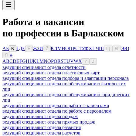
Работа и вакансии
по профессии в Барлакском
А
Б
Г
Д
Е
Ж
З
И
К
Л
М
Н
О
П
Р
С
Т
У
Ф
Х
Ц
Ч
Ш
Э
Ю
В
Ё
Й
Щ
Ы
#
Я
A
B
C
D
E
F
G
H
I
J
K
L
M
N
O
P
Q
R
S
T
U
V
W
X
Y
Z
ведущий специалист отдела отчетности
ведущий специалист отдела пластиковых карт
ведущий специалист отдела подбора и адаптации персонала
ведущий специалист отдела по обслуживанию физических
лиц
ведущий специалист отдела по обслуживанию юридических
лиц
ведущий специалист отдела по работе с клиентами
ведущий специалист отдела по работе с персоналом
ведущий специалист отдела продаж
ведущий специалист отдела прямых продаж
ведущий специалист отдела развития
ведущий специалист отдела расчетов