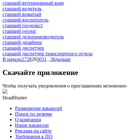
старший ветеринарный врач
старший водитель
старший вожатый
старший воспитатель
старший геодезист
старший геолог
старший делопроизводитель
старший дизайнер
старший диспетчер
старший диспетчер транспортного отдела
В начало
27
28
29
30
31
...
36
дальше
Скачайте приложение
Чтобы получать уведомления о приглашениях мгновенно
HeadHunter
Размещение вакансий
Поиск по резюме
О компании
Наши вакансии
Реклама на сайте
Требования к ПО