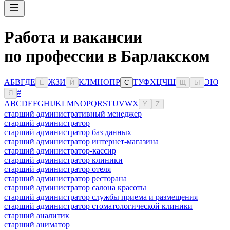
Работа и вакансии
по профессии в Барлакском
А
Б
В
Г
Д
Е
Ж
З
И
К
Л
М
Н
О
П
Р
Т
У
Ф
Х
Ц
Ч
Ш
Э
Ю
Ё
Й
С
Щ
Ы
#
Я
A
B
C
D
E
F
G
H
I
J
K
L
M
N
O
P
Q
R
S
T
U
V
W
X
Y
Z
старший административный менеджер
старший администратор
старший администратор баз данных
старший администратор интернет-магазина
старший администратор-кассир
старший администратор клиники
старший администратор отеля
старший администратор ресторана
старший администратор салона красоты
старший администратор службы приема и размещения
старший администратор стоматологической клиники
старший аналитик
старший аниматор