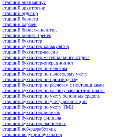
старший архивариус
старший архитектор
старший аудитор
старший бариста
старший бармен
старший бизнес-аналитик
старший бизнес-тренер
старший бухгалтер
старший бухгалтер-калькулятор
старший бухгалтер-кассир
старший бухгалтер материального отдела
старший бухгалтер-операционист
старший бухгалтер по налогам
старший бухгалтер по налоговому учету
старший бухгалтер по производству
старший бухгалтер по расчетам с поставщиками
старший бухгалтер по расчету заработной платы
старший бухгалтер по учету основных средств
старший бухгалтер по учету реализации
старший бухгалтер по учету ТМЦ
старший бухгалтер-ревизор
старший бухгалтер филиала
старший бухгалтер-экономист
старший веб-разработчик
старший ведущий бухгалтер