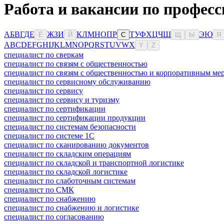
Работа и вакансии по профес
А
Б
В
Г
Д
Е
Ж
З
И
К
Л
М
Н
О
П
Р
Т
У
Ф
Х
Ц
Ч
Ш
Э
Ю
Ё
Й
С
Щ
Ы
Я
A
B
C
D
E
F
G
H
I
J
K
L
M
N
O
P
Q
R
S
T
U
V
W
X
Y
Z
специалист по сверкам
специалист по связям с общественностью
специалист по связям с общественностью и корпоративным ме
специалист по сервисному обслуживанию
специалист по сервису
специалист по сервису и туризму
специалист по сертификации
специалист по сертификации продукции
специалист по системам безопасности
специалист по системе 1С
специалист по сканированию документов
специалист по складским операциям
специалист по складской и транспортной логистике
специалист по складской логистике
специалист по слаботочным системам
специалист по СМК
специалист по снабжению
специалист по снабжению и логистике
специалист по согласованию