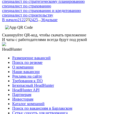
специалист по стратегическому планированию
специалист по страхованию
специалист по страхованию и кредитованию
специалист по строительству
В начало
21
22
23
24
25
...
36
дальше
Сканируйте QR-код, чтобы скачать приложение
И чаты с работодателями всегда будут под рукой
HeadHunter
Размещение вакансий
Поиск по резюме
О компании
Наши вакансии
Реклама на сайте
Требования к ПО
Безопасный HeadHunter
HeadHunter API
Партнерам
Инвесторам
Каталог компаний
Поиск по вакансиям в Барлакском
Сетка: соцсеть для нетворкинга