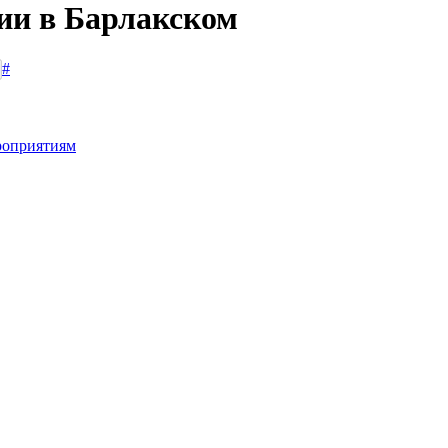
сии в Барлакском
#
роприятиям