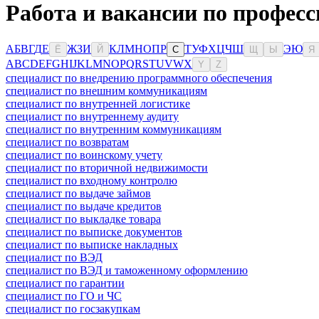
Работа и вакансии по профес
А
Б
В
Г
Д
Е
Ж
З
И
К
Л
М
Н
О
П
Р
Т
У
Ф
Х
Ц
Ч
Ш
Э
Ю
Ё
Й
С
Щ
Ы
Я
A
B
C
D
E
F
G
H
I
J
K
L
M
N
O
P
Q
R
S
T
U
V
W
X
Y
Z
специалист по внедрению программного обеспечения
специалист по внешним коммуникациям
специалист по внутренней логистике
специалист по внутреннему аудиту
специалист по внутренним коммуникациям
специалист по возвратам
специалист по воинскому учету
специалист по вторичной недвижимости
специалист по входному контролю
специалист по выдаче займов
специалист по выдаче кредитов
специалист по выкладке товара
специалист по выписке документов
специалист по выписке накладных
специалист по ВЭД
специалист по ВЭД и таможенному оформлению
специалист по гарантии
специалист по ГО и ЧС
специалист по госзакупкам