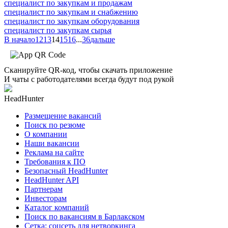
специалист по закупкам и продажам
специалист по закупкам и снабжению
специалист по закупкам оборудования
специалист по закупкам сырья
В начало
12
13
14
15
16
...
36
дальше
Сканируйте QR-код, чтобы скачать приложение
И чаты с работодателями всегда будут под рукой
HeadHunter
Размещение вакансий
Поиск по резюме
О компании
Наши вакансии
Реклама на сайте
Требования к ПО
Безопасный HeadHunter
HeadHunter API
Партнерам
Инвесторам
Каталог компаний
Поиск по вакансиям в Барлакском
Сетка: соцсеть для нетворкинга