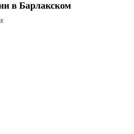
сии в Барлакском
#