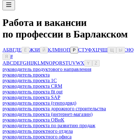
Работа и вакансии
по профессии в Барлакском
А
Б
В
Г
Д
Е
Ж
З
И
К
Л
М
Н
О
П
С
Т
У
Ф
Х
Ц
Ч
Ш
Э
Ю
Ё
Й
Р
Щ
Ы
#
Я
A
B
C
D
E
F
G
H
I
J
K
L
M
N
O
P
Q
R
S
T
U
V
W
X
Y
Z
руководитель продуктового направления
руководитель проекта
руководитель проекта 1C
руководитель проекта CRM
руководитель проекта fit out
руководитель проекта SAP
руководитель проекта (генподряд)
руководитель проекта дорожного строительства
руководитель проекта (интернет-магазин)
руководитель проекта ОВиК
руководитель проекта по развитию продаж
руководитель проектного отдела
руководитель проектного офиса