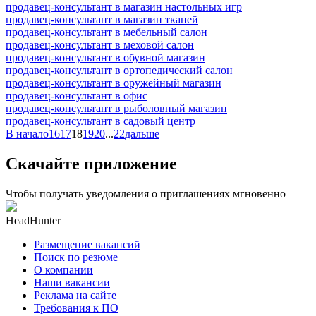
продавец-консультант в магазин настольных игр
продавец-консультант в магазин тканей
продавец-консультант в мебельный салон
продавец-консультант в меховой салон
продавец-консультант в обувной магазин
продавец-консультант в ортопедический салон
продавец-консультант в оружейный магазин
продавец-консультант в офис
продавец-консультант в рыболовный магазин
продавец-консультант в садовый центр
В начало
16
17
18
19
20
...
22
дальше
Скачайте приложение
Чтобы получать уведомления о приглашениях мгновенно
HeadHunter
Размещение вакансий
Поиск по резюме
О компании
Наши вакансии
Реклама на сайте
Требования к ПО