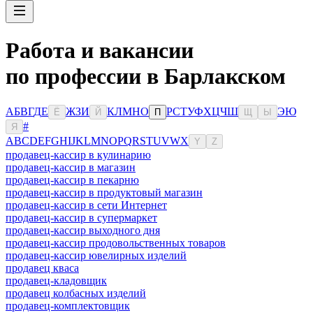
Работа и вакансии
по профессии в Барлакском
А
Б
В
Г
Д
Е
Ж
З
И
К
Л
М
Н
О
Р
С
Т
У
Ф
Х
Ц
Ч
Ш
Э
Ю
Ё
Й
П
Щ
Ы
#
Я
A
B
C
D
E
F
G
H
I
J
K
L
M
N
O
P
Q
R
S
T
U
V
W
X
Y
Z
продавец-кассир в кулинарию
продавец-кассир в магазин
продавец-кассир в пекарню
продавец-кассир в продуктовый магазин
продавец-кассир в сети Интернет
продавец-кассир в супермаркет
продавец-кассир выходного дня
продавец-кассир продовольственных товаров
продавец-кассир ювелирных изделий
продавец кваса
продавец-кладовщик
продавец колбасных изделий
продавец-комплектовщик