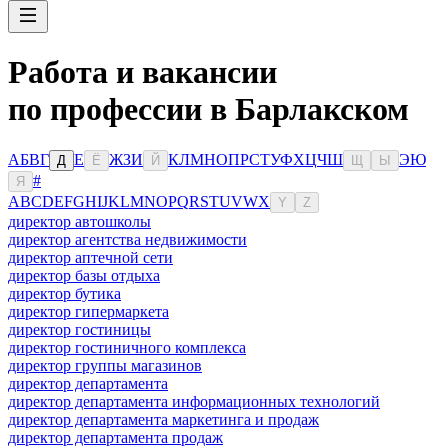
Работа и вакансии
по профессии в Барлакском
А
Б
В
Г
Е
Ж
З
И
К
Л
М
Н
О
П
Р
С
Т
У
Ф
Х
Ц
Ч
Ш
Э
Ю
Д
Ё
Й
Щ
Ы
#
Я
A
B
C
D
E
F
G
H
I
J
K
L
M
N
O
P
Q
R
S
T
U
V
W
X
Y
Z
директор автошколы
директор агентства недвижимости
директор аптечной сети
директор базы отдыха
директор бутика
директор гипермаркета
директор гостиницы
директор гостиничного комплекса
директор группы магазинов
директор департамента
директор департамента информационных технологий
директор департамента маркетинга и продаж
директор департамента продаж