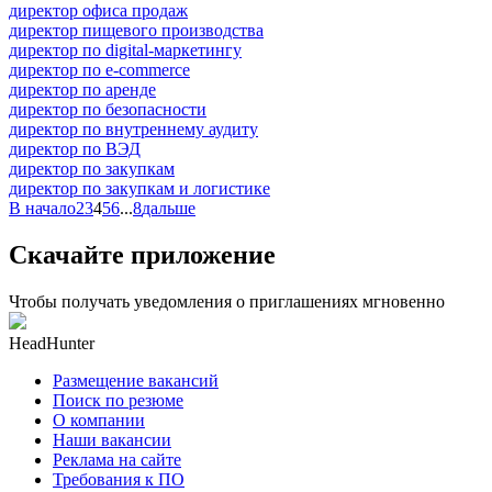
директор офиса продаж
директор пищевого производства
директор по digital-маркетингу
директор по e-commerce
директор по аренде
директор по безопасности
директор по внутреннему аудиту
директор по ВЭД
директор по закупкам
директор по закупкам и логистике
В начало
2
3
4
5
6
...
8
дальше
Скачайте приложение
Чтобы получать уведомления о приглашениях мгновенно
HeadHunter
Размещение вакансий
Поиск по резюме
О компании
Наши вакансии
Реклама на сайте
Требования к ПО