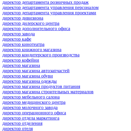
директор департамента розничных продаж
директор департамента управления персоналом
директор департамента управления проектами
директор дивизиона
директор дилерского центра
директор дополнительного офиса
директор завода
директор кафе
директор кинотеатра
директор книжного магазина
директор кондитерского производства
директор кофейни
директор магазина
директор магазина автозапчастей
директор магазина обуви
директор магазина одежды
директор магазина продуктов питания
директор магазина строительных материалов
директор мебельного салона
директор медицинского центра
директор молочного завода
директор операционного офиса
директор отдела маркетинга
директор отделения
директор отеля