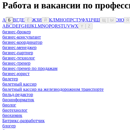
Работа и вакансии по профес
А
В
Г
Д
Е
Ж
З
И
К
Л
М
Н
О
П
Р
С
Т
У
Ф
Х
Ц
Ч
Ш
Э
Ю
Б
Ё
Й
Щ
Ы
Я
A
B
C
D
E
F
G
H
I
J
K
L
M
N
O
P
Q
R
S
T
U
V
W
X
Y
Z
бизнес-брокер
бизнес-консультант
бизнес-координатор
бизнес-менеджер
бизнес-партнер
бизнес-технолог
бизнес-тренер
бизнес-тренер по продажам
бизнес-юрист
билетер
билетный кассир
билетный кассир на железнодорожном транспорте
бильд-редактор
биоинформатик
биолог
биотехнолог
биохимик
Битрикс-разработчик
блогер