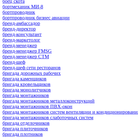
боец скота
бортмеханик МИ-8
бортпроводник
бортпроводник бизнес авиации
бренд-амбассадор
бренд-директор
бренд-консультант
бренд-маркетолог
бренд-менеджер
бренд-менеджер FMSG
бренд-менеджер СТМ
бренд-шеф
бренд-шеф сети ресторанов
бригада дорожных рабочих
бригада каменщиков
бригада кровельщиков
бригада монолитчиков
бригада монтажников
бригада монтажников металлоконструкций
бригада монтажников ПВХ-окон
бригада монтажников систем вентиляции и кондиционировани
бригада монтажников слаботочных систем
бригада отделочников
бригада плиточников
бригада плотников