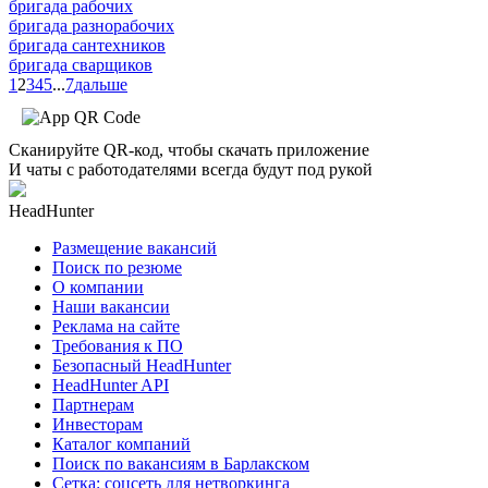
бригада рабочих
бригада разнорабочих
бригада сантехников
бригада сварщиков
1
2
3
4
5
...
7
дальше
Сканируйте QR-код, чтобы скачать приложение
И чаты с работодателями всегда будут под рукой
HeadHunter
Размещение вакансий
Поиск по резюме
О компании
Наши вакансии
Реклама на сайте
Требования к ПО
Безопасный HeadHunter
HeadHunter API
Партнерам
Инвесторам
Каталог компаний
Поиск по вакансиям в Барлакском
Сетка: соцсеть для нетворкинга