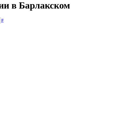
сии в Барлакском
#