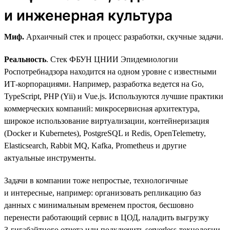
и инженерная культура
Миф.
Архаичный стек и процесс разработки, скучные задачи.
Реальность
. Стек ФБУН ЦНИИ Эпидемиологии
Роспотребнадзора находится на одном уровне с известными
ИТ-корпорациями. Например, разработка ведется на Go,
TypeScript, PHP (Yii) и Vue.js. Используются лучшие практики
коммерческих компаний: микросервисная архитектура,
широкое использование виртуализации, контейнеризация
(Docker и Kubernetes), PostgreSQL и Redis, OpenTelemetry,
Elasticsearch, Rabbit MQ, Kafka, Prometheus и другие
актуальные инструменты.
Задачи в компании тоже непростые, технологичные
и интересные, например: организовать репликацию баз
данных с минимальным временем простоя, бесшовно
перенести работающий сервис в ЦОД, наладить выгрузку
3‑гигабайтного отчета или подключить serverless-технологии.