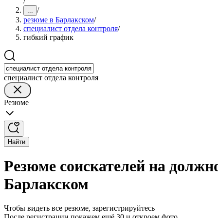
/
/
...
резюме в Барлакском
/
специалист отдела контроля
/
гибкий график
специалист отдела контроля
Резюме
Найти
Резюме соискателей на должн
Барлакском
Чтобы видеть все резюме, зарегистрируйтесь
После регистрации покажем ещё 30 и откроем фото