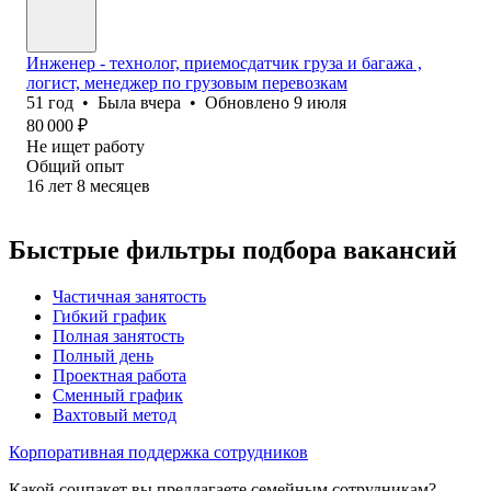
Инженер - технолог, приемосдатчик груза и багажа ,
логист, менеджер по грузовым перевозкам
51
год
•
Была
вчера
•
Обновлено
9 июля
80 000
₽
Не ищет работу
Общий опыт
16
лет
8
месяцев
Быстрые фильтры подбора вакансий
Частичная занятость
Гибкий график
Полная занятость
Полный день
Проектная работа
Сменный график
Вахтовый метод
Корпоративная поддержка сотрудников
Какой соцпакет вы предлагаете семейным сотрудникам?