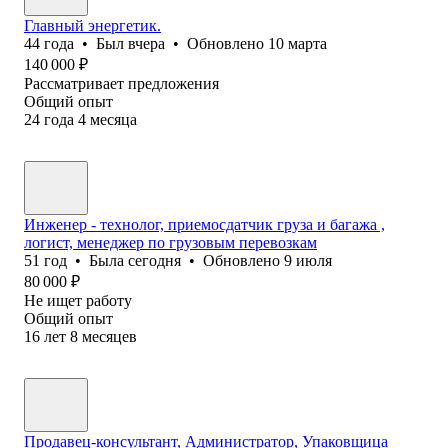
Главный энергетик.
44
года
•
Был
вчера
•
Обновлено
10 марта
140 000
₽
Рассматривает предложения
Общий опыт
24
года
4
месяца
Инженер - технолог, приемосдатчик груза и багажа ,
логист, менеджер по грузовым перевозкам
51
год
•
Была
сегодня
•
Обновлено
9 июля
80 000
₽
Не ищет работу
Общий опыт
16
лет
8
месяцев
Продавец-консультант, Администратор, Упаковщица