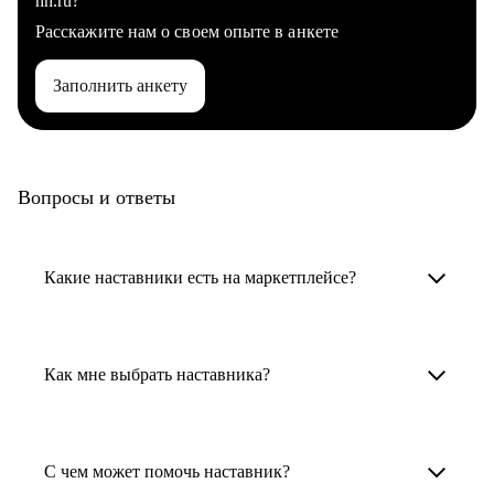
hh.ru?
Расскажите нам о своем опыте в анкете
Заполнить анкету
Вопросы и ответы
Какие наставники есть на маркетплейсе?
Карьерные наставники — это HR-
специалисты, карьерные консультанты,
Как мне выбрать наставника?
психологи, резюмерайтеры и менторы.
Умный поиск поможет в три клика выбрать
Менторы работают в ИТ, дизайне, других
наставника для достижения вашей цели.
С чем может помочь наставник?
узкоспециализированных сферах. Они