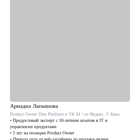
Avito, SuperJob и др.)
С чем помогу:
• Помогу создать продающее резюме для поиска работы, с
учетом сложности и особенностей рынка
• Подготовлю к собеседованию с рекрутером/нанимающим
менеджером, чтобы вы с минимальным уровнем стресса
получили результат
• Расскажу об эффективном найме и удержании сотрудников
в компании (для компаний и менеджеров, кто хочет
эффективно инвестировать деньги бизнеса и не тратить на
вечный найм)
• Расскажу о формировании и управлении командой (0-100+
сотрудников). Темы: как построить команду с нуля, как
внедрить управление результативностью, полный цикл HR и
выстроить аналитику HR
Ариадна
Лапышова
Кому могу помочь:
Product Owner Data Platform в VK AI / ex-Яндекс, Т-Банк
• Специалистам всех уровней и позиций в сфере розница,
• Продуктовый эксперт с 10-летним опытом в IT и
FMCG, маркетинг, IT
управлении продуктами
• Руководителям среднего и высшего звена сфер описанных
• 5 лет на позиции Product Owner
выше
• Прошла путь от веб-дизайнера до продакт-лидера