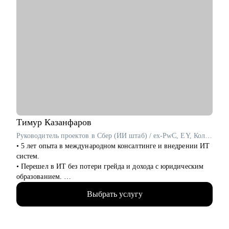
Тимур
Казанфаров
Руководитель проектов в Сбер (ИИ штаб) / ex-PwC, EY, Колмар
• 5 лет опыта в международном консалтинге и внедрении ИТ
систем.
• Перешел в ИТ без потери грейда и дохода с юридическим
образованием.
• За 2 года перешел от бизнес/системного-аналитика на
Выбрать услугу
должность руководителя проектов.
• На позиции бизнес-аналитика оптимизировал 300+
процессов крупнейших Российских холдингов.
• Руководил проектом автоматизации бизнеса на 3000