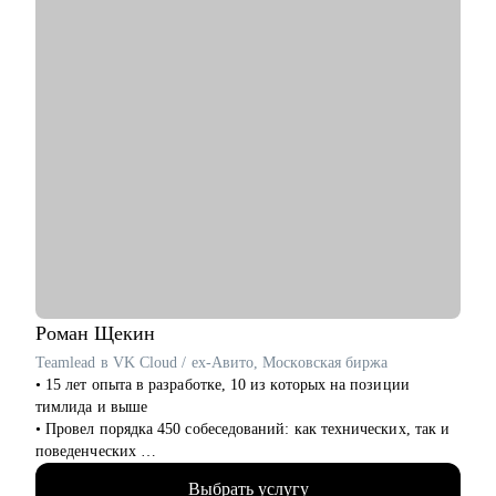
нуля
• Проджект-менеджерам бизнеc-проектов в сферах:
розничной торговли, электронной коммерции, финтеха и
информационной безопасности
• Руководителям, задумавшимся о внедрении проектного
офиса
• Всем, кто хочет сменить карьеру и не знает с чего начать
• Тем, кто не ищет "успешный успех", а готов планомерно и
упорно работать над собой
Роман
Щекин
Teamlead в VK Cloud / ex-Авито, Московская биржа
• 15 лет опыта в разработке, 10 из которых на позиции
тимлида и выше
• Провел порядка 450 собеседований: как технических, так и
поведенческих
• Знаком с внутренней кухней разных типов компаний:
Выбрать услугу
бигтех, финтех, аутсорс, госсектор