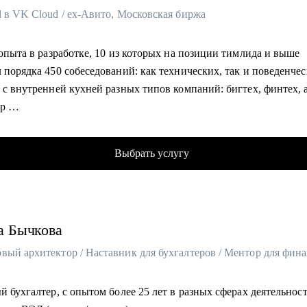
 в VK Cloud / ex-Авито, Московская биржа
 опыта в разработке, 10 из которых на позиции тимлида и выше
 порядка 450 собеседований: как технических, так и поведенче
 с внутренней кухней разных типов компаний: бигтех, финтех, а
ор
 управлял структурой из 110 разработчиков
ом продолжаю писать код на Qt/C++, C#, Python и Go
Выбрать услугу
статьи на Хабре и периодически коммичу в Open-source
омогу:
ация к текущей обстановке на рынке и быстрый поиск работы
а
Бычкова
а резюме от информационного мусора, тюнинг под конкретную
ю
овка к любому типу собеседований: базовое по языку, computer s
, system design, финальное, менеджерский кейс и т.д.
й бухгалтер, с опытом более 25 лет в разных сферах деятельности
ое собеседование, справедливая оценка навыков и самостоятел