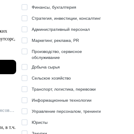
Финансы, бухгалтерия
Стратегия, инвестиции, консалтинг
Административный персонал
ских
утсорс,
Маркетинг, реклама, PR
Производство, сервисное
обслуживание
Добыча сырья
Сельское хозяйство
Транспорт, логистика, перевозки
Информационные технологии
Финансовый архитектор / Наставник для бухгалтеров / Ментор для финансовых специалистов
Управление персоналом, тренинги
cience
Юристы
, в т.ч.
ьности
Закупки