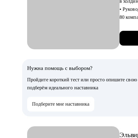
в холди
• Поиск
• Руково
• Эффек
80 комп
• Экспе
Кому мо
финансо
• Backen
• Наста
• Разра
мои авт
Science
• Финан
• Сеньо
компани
Нужна помощь с выбором?
• Тимли
• Автор 
manager
Пройдите короткий тест или просто опишите сво
главбух
подберём идеального наставника
Обсужда
Результ
Подберите мне наставника
Финансо
зарплаты
позиции
эксперт
Эльви
уровень