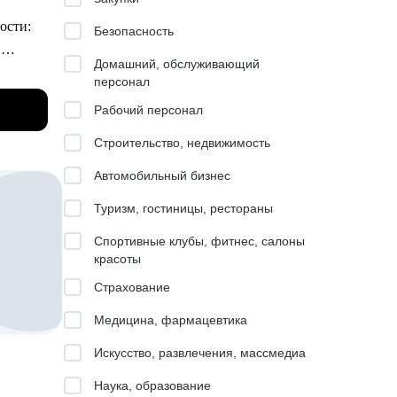
ана
ости:
Безопасность
.
Домашний, обслуживающий
персонал
 работы
Рабочий персонал
рошли
ter
Строительство, недвижимость
цию в
Автомобильный бизнес
трек
-time
Туризм, гостиницы, рестораны
Спортивные клубы, фитнес, салоны
красоты
м!
Страхование
стом
Медицина, фармацевтика
т
Искусство, развлечения, массмедиа
вый
Наука, образование