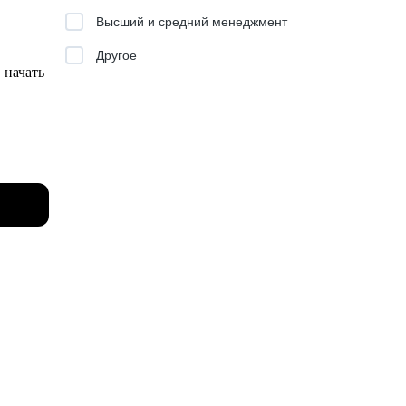
Высший и средний менеджмент
Другое
ьмо.
о начать
и
тям
ыми
 так и в
совым
к
ень
,
льного