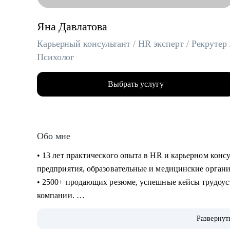
Яна Давлатова
Карьерный консультант / HR эксперт / Рекрутер 
Психолог
Выбрать услугу
Обо мне
• 13 лет практического опыта в HR и карьерном кон
предприятия, образовательные и медицинские орган
• 2500+ продающих резюме, успешные кейсы трудоус
компании.
• Имею опыт нанимающего руководителя и точно зна
Развернут
вы сможете посмотреть на себя «глазами рекрутера».