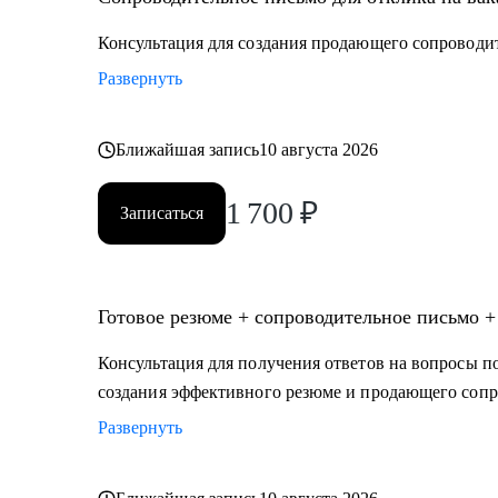
• медицина (не фарма)
• образование
Консультация для создания продающего сопроводи
• психология
Развернуть
• бьюти-индустрия (индустрия красоты)
• HR ( управление персоналом)
• административный персонал
Ближайшая запись
10 августа 2026
• продажи
1 700
₽
• спорт
Записаться
• HoReCa (индустрия гостеприимства)
• туризм
Готовое резюме + сопроводительное письмо +
Консультация для получения ответов на вопросы по
создания эффективного резюме и продающего сопр
Развернуть