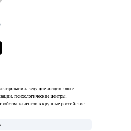
/
сультировании: ведущие холдинговые
изации, психологические центры.
тройства клиентов в крупные российские
ю, что ищут работодатели, с моей помощью
ь