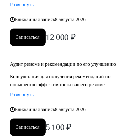
Развернуть
‌‌‌‌‌• избавиться от синдрома самозванца
‌‌‌‌‌• подготовиться к сложному увольнению, справиться со
Ближайшая запись
8 августа 2026
стрессом и выгоранием
12 000
₽
Записаться
Кому могу помочь:
Руководителям среднего и высшего звена
• PR и Маркетинг
• HR
Аудит резюме и рекомендации по его улучшению
• Административный блок
Консультация для получения рекомендаций по
• E-commerce
повышению эффективности вашего резюме
Развернуть
Обращаю внимание, что специализируюсь только на
российском рынке поиска работы.
Ближайшая запись
8 августа 2026
5 100
₽
Записаться