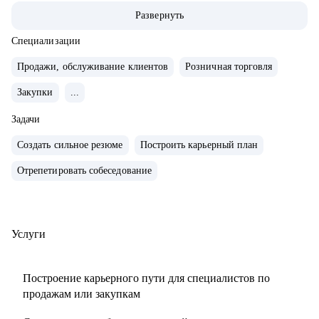
эффективности ритейла на рынке России, Центральной
Развернуть
Азии и Восточной Европы.
• Успешный опыт в различных каналах продаж:
Специализации
региональные и федеральные сети, дистрибьюторские и
Продажи, обслуживание клиентов
Розничная торговля
прямые контракты.
Закупки
...
• Обширный опыт личных продаж и управления
коммерцией в сегменте B2B, услуги и поставки
Задачи
оборудования.
Создать сильное резюме
Построить карьерный план
• Опыт управления командой до 90 человек.
• Опыт ведения и успешной продажи собственного
Отрепетировать собеседование
бизнеса в поставках ИТ-оборудования с годовым ростом
40%.
• Спикер федеральных мероприятий по ритейлу: Неделя
Услуги
Российского Ретейла, Retail.Ru, FMCG Trade Marketing
Forum, Зоосамит.
Построение карьерного пути для специалистов по
• Коуч и ментор по развитию компетенций: ведение
продажам или закупкам
переговоров, построение эффективной внутренней и
внешней коммуникации, личный бренд внутри компании,