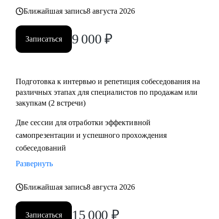
• Помощь в подготовке к прохождению тестирования SHL
Ближайшая запись
8 августа 2026
• Корректировка и продвижение профиля в LinkedIn.
9 000
₽
Записаться
Кому могу помочь:
Начинающим и опытным специалистам в областях:
• продаж и закупок FMCG
Подготовка к интервью и репетиция собеседования на
• B2B продажи и закупки (услуги, товары)
различных этапах для специалистов по продажам или
• маркетплейсы.
закупкам (2 встречи)
Две сессии для отработки эффективной
самопрезентации и успешного прохождения
собеседований
Развернуть
Ближайшая запись
8 августа 2026
15 000
₽
Записаться