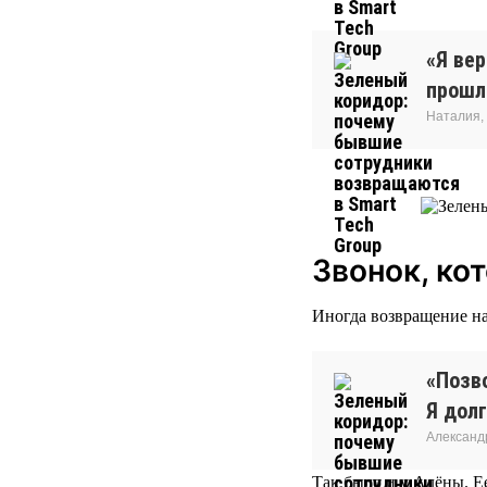
«Я ве
прошло
Наталия,
Звонок, ко
Иногда возвращение на
«Позво
Я долг
Александ
Так было и у Алёны. Ее