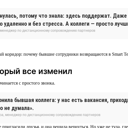
рнулась, потому что знала: здесь поддержат. Даж
 удаленно и без стресса. А коллеги — просто лучш
 менеджер по дистанционному сопровождению партнеров
торый все изменил
чинается с простого звонка.
нила бывшая коллега: у нас есть вакансия, приход
о не думала».
ра, менеджер по дистанционному сопровождению партнеров
 пригласили друзья, и она решила вернуться. Но уже не туда, где