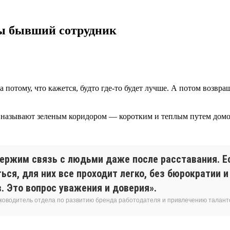
 ты бывший сотрудник
да потому, что кажется, будто где-то будет лучше. А потом возв
о называют зеленым коридором — коротким и теплым путем домой
ержим связь с людьми даже после расставания. Е
ься, для них все проходит легко, без бюрократии 
. Это вопрос уважения и доверия».
уководитель отдела по развитию бренда работодателя и привлечению талант