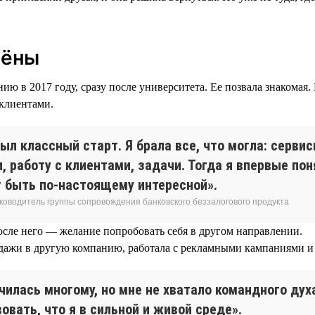
лёны
ю в 2017 году, сразу после университета. Ее позвала знакомая.
 клиентами.
ыл классный старт. Я брала все, что могла: серви
, работу с клиентами, задачи. Тогда я впервые пон
 быть по-настоящему интересной».
уководитель группы сопровождения банковского беззалогового продукта
осле него — желание попробовать себя в другом направлении.
дажи в другую компанию, работала с рекламными кампаниями и 
чилась многому, но мне не хватало командного дух
овать, что я в сильной и живой среде».