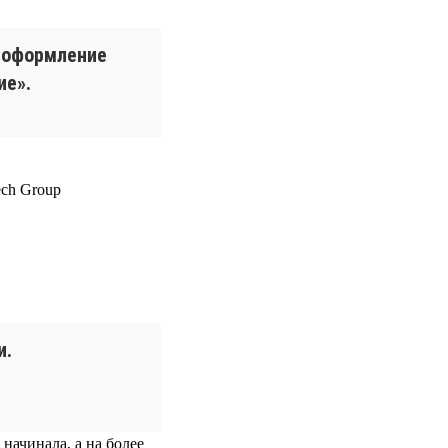
е оформление
ие».
и.
 начинала, а на более