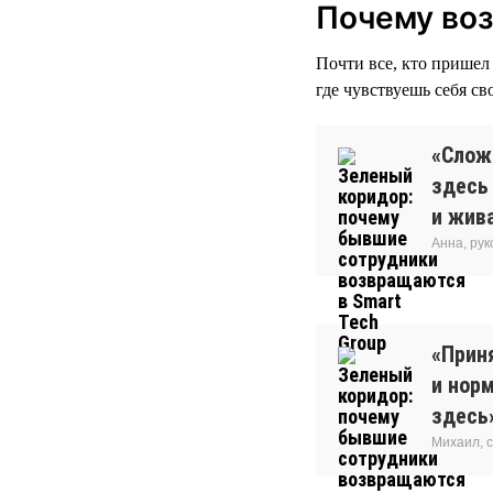
Почему во
Почти все, кто пришел 
где чувствуешь себя св
«Сложн
здесь
и жива
Анна, ру
«Прин
и нор
здесь
Михаил, 