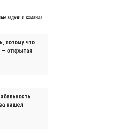
ные задачи и команда,
ь, потому что
а — открытая
табильность
ова нашел