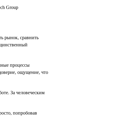
ть рынок, сравнить
 единственный
ачные процессы
доверие, ощущение, что
боте. За человеческим
росто, попробовав