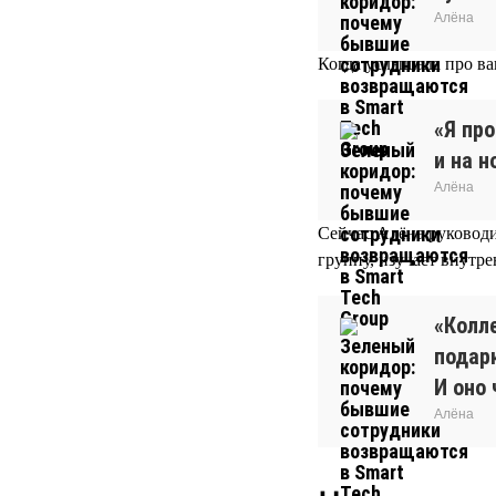
Алёна
Когда услышала про ва
«Я про
и на н
Алёна
Сейчас Алёна руководи
группу, изучает внутр
«Колл
подар
И оно 
Алёна