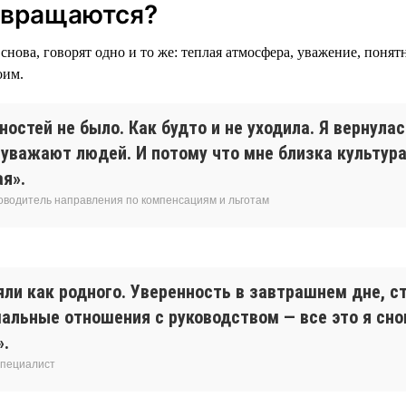
звращаются?
снова, говорят одно и то же: теплая атмосфера, уважение, понят
оим.
остей не было. Как будто и не уходила. Я вернулас
 уважают людей. И потому что мне близка культур
я».
ководитель направления по компенсациям и льготам
яли как родного. Уверенность в завтрашнем дне, с
мальные отношения с руководством — все это я сн
».
специалист