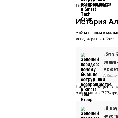
высокий уровень.
История А
Алёна пришла в компани
менеджера по работе с
«Это б
заявки
может
Алёна, р
Потом был декрет. А п
Алёна ушла в B2B-про
«Я нау
чувств