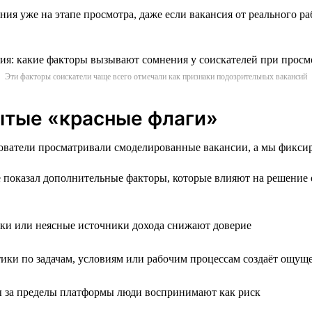
ия уже на этапе просмотра, даже если вакансия от реального р
Эти факторы соискатели чаще всего отмечали как признаки подозрительных вакансий
ытые «красные флаги»
зователи просматривали смоделированные вакансии, а мы фикси
 показал дополнительные факторы, которые влияют на решение о
и или неясные источники дохода снижают доверие
ики по задачам, условиям или рабочим процессам создаёт ощу
 за пределы платформы люди воспринимают как риск