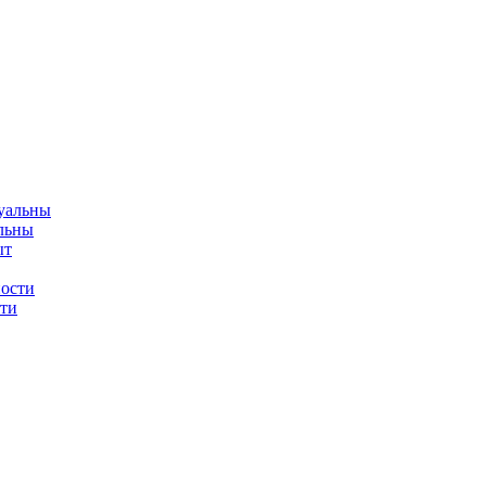
альны
сти