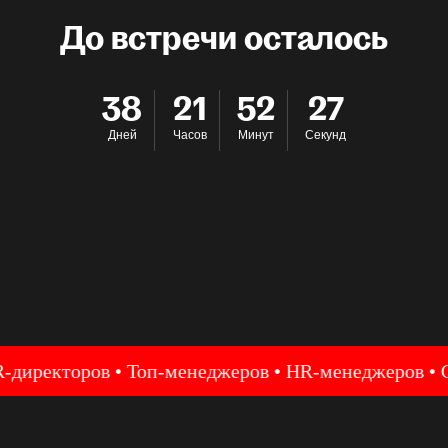
До встречи осталось
38
21
52
26
Дней
Часов
Минут
Секунд
ректоров • Топ-менеджеров • HR-менеджеров • Собс