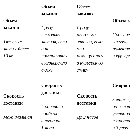
Объём
Объём
заказов
заказов
Объём
Объём за
заказов
Сразу
Сразу
несколько
несколько
Сразу нес
Тяжёлые
заказов, если
заказов, если
заказов, 
заказы более
они
они
помещаю
10 кг
помещаются
помещаются
в курьерс
в курьерскую
в курьерскую
сумку
сумку
Скорость
Скорость
доставки
Скорость
Скорость
Летом ку
доставки
доставки
При любых
на элект
пробках —
увеличив
Максимальная
До 2 часов
в течение
скорость
1 часа
в 3 раза