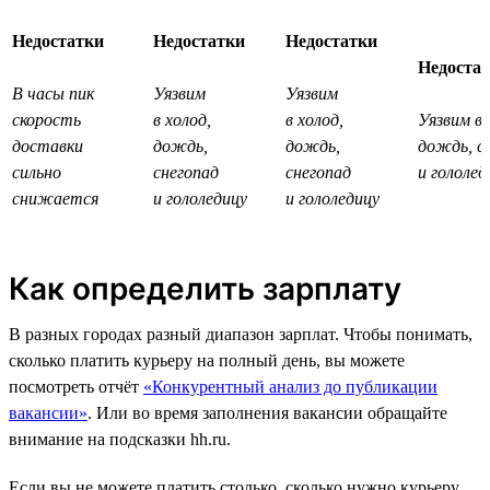
Недостатки
Недостатки
Недостатки
Недоста
В часы пик
Уязвим
Уязвим
скорость
в холод,
в холод,
Уязвим в 
доставки
дождь,
дождь,
дождь, с
сильно
снегопад
снегопад
и гололед
снижается
и гололедицу
и гололедицу
Как определить зарплату
В разных городах разный диапазон зарплат. Чтобы понимать,
сколько платить курьеру на полный день, вы можете
посмотреть отчёт
«Конкурентный анализ до публикации
вакансии»
. Или во время заполнения вакансии обращайте
внимание на подсказки hh.ru.
Если вы не можете платить столько, сколько нужно курьеру