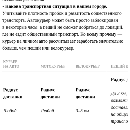
•
Какова транспортная ситуация в вашем городе.
Учитывайте плотность пробок и развитость общественного
транспорта. Автокурьер может быть просто заблокирован
в некоторые часы, а пеший не сможет добраться до локаций,
где не ездит общественный транспорт. Ко всему прочему —
курьер на личном авто рассчитывает заработать значительно
больше, чем пеший или велокурьер.
КУРЬЕР
НА АВТО
МОТОКУРЬЕР
ВЕЛОКУРЬЕР
ПЕШИЙ КУ
Радиус д
Радиус
Радиус
Радиус
До 3 км, 
доставки
доставки
доставки
возможн
доставл
Любой
Любой
3–5 км
на общес
транспо