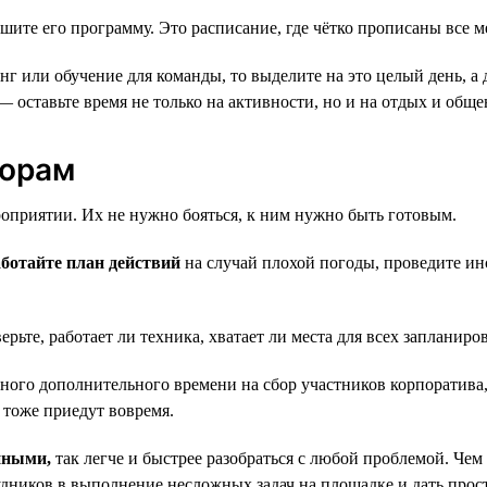
шите его программу. Это расписание, где чётко прописаны все м
г или обучение для команды, то выделите на это целый день, а д
 оставьте время не только на активности, но и на отдых и обще
жорам
оприятии. Их не нужно бояться, к ним нужно быть готовым.
аботайте план действий
на случай плохой погоды, проведите инст
рьте, работает ли техника, хватает ли места для всех запланир
ого дополнительного времени на сбор участников корпоратива,
и тоже приедут вовремя.
нными,
так легче и быстрее разобраться с любой проблемой. Че
удников в выполнение несложных задач на площадке и дать прост