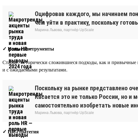
Оцифровав каждого, мы начинаем пони
чем уйти в практику, поскольку готов
Марина Львова, партнёр UpScale
✓ Новые инструменты
Старые, исторически сложившиеся подходы, как и привычные ин
и с ожидаемыми результатами.
Поскольку на рынке представлено оче
Касается это не только России, но и
самостоятельно изобретать новые инс
Марина Львова, партнёр UpScale
✓ HR-стратегия