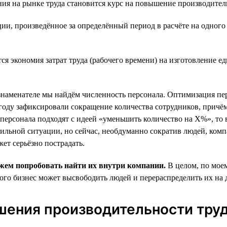
ия на рынке труда становится курс на повышение производител
ии, произведённое за определённый период в расчёте на одного
ся экономия затрат труда (рабочего времени) на изготовление 
наменателе мы найдём численность персонала. Оптимизация пе
году зафиксировали сокращение количества сотрудников, причё
 персонала подходят с идеей «уменьшить количество на Х%», то
бильной ситуации, но сейчас, необдуманно сократив людей, комп
ет серьёзно пострадать.
ожем попробовать найти их внутри компании.
В целом, по мое
 этого бизнес может высвободить людей и перераспределить их н
шения производительности тру