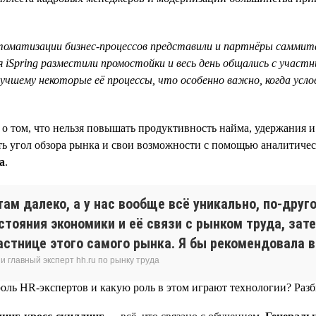
томатизации бизнес-процессов представили и партнёры саммита
iSpring разместили промостойки и весь день общались с участ
лучшему некоторые её процессы, что особенно важно, когда усл
о том, что нельзя повышать продуктивность найма, удержания и
ть угол обзора рынка и свои возможности с помощью аналитическ
а
.
там далеко, а у нас вообще всё уникально, по-друг
остояния экономики и её связи с рынком труда, за
астнице этого самого рынка. Я бы рекомендовала в
 главный эксперт hh.ru по рынку труда