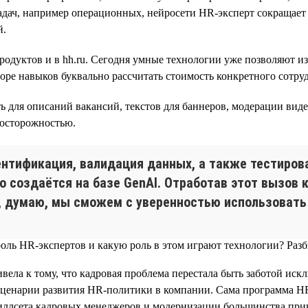
адач, например операционных, нейросети HR-эксперт сокращает
й.
родуктов и в hh.ru. Сегодня умные технологии уже позволяют и
яторе навыков буквально рассчитать стоимость конкретного сотруд
для описаний вакансий, текстов для баннеров, модерации видео
 осторожностью.
ентификация, валидация данных, а также тестиров
 создаётся на базе GenAI. Отработав этот вызов ка
 думаю, мы сможем с уверенностью использовать G
вела к тому, что кадровая проблема перестала быть заботой ис
ценарии развития HR-политики в компании. Сама программа HR Di
ллсета кадровых менеджеров и модернизации большинства прив