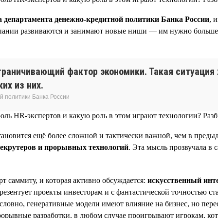
а департамента денежно-кредитной политики Банка России
, 
пании развиваются и занимают новые ниши — им нужно больше лю
раничивающий фактор экономики. Такая ситуация 
их из них.
й политики Банка России
тановится ещё более сложной и тактически важной, чем в преды
рекрутеров и прорывных технологий
. Эта мысль прозвучала в 
арт саммиту, и которая активно обсуждается:
искусственный инт
резентует проекты инвесторам и с фантастической точностью ста
условно, генеративные модели имеют влияние на бизнес, но пере
орывные разработки, в любом случае проигрывают игрокам, кот