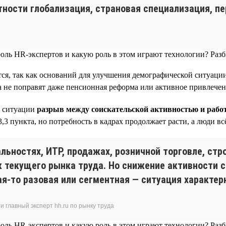
астности глобализация, страновая специализация, 
тся, так как оснований для улучшения демографической ситуации
да не поправят даже пенсионная реформа или активное привлече
й ситуации
разрыв между соискательской активностью и рабо
,3 пункта, но потребность в кадрах продолжает расти, а люди вс
ьностях, ИТР, продажах, розничной торговле, стро
к текущего рынка труда. Но снижение активности 
кая-то разовая или сегментная — ситуация характер
 главный эксперт hh.ru по рынку труда