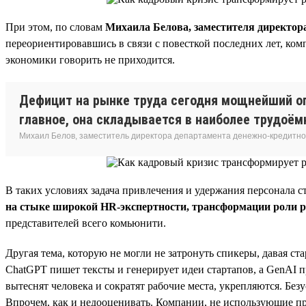
При этом, по словам
Михаила Белова, заместителя директор
переориентировавшись в связи с повесткой последних лет, ком
экономики говорить не приходится.
Дефицит на рынке труда сегодня мощнейший ог
главное, она складывается в наиболее трудоёмк
Михаил Белов, заместитель директора департамента денежно-кредитно
В таких условиях задача привлечения и удержания персонала с
на стыке широкой HR-экспертности, трансформации роли 
представителей всего комьюнити.
Другая тема, которую не могли не затронуть спикеры, давая ст
ChatGPT пишет тексты и генерирует идеи стартапов, а GenAI п
вытеснят человека и сократят рабочие места, укрепляются. Без
Впрочем, как и недооценивать. Компании, не использующие пр