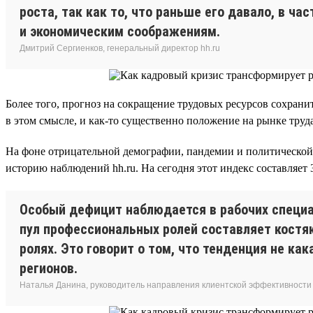
роста, так как то, что раньше его давало, в ч
и экономическим соображениям.
Дмитрий Сергиенков, генеральный директор hh.ru
Более того, прогноз на сокращение трудовых ресурсов сохрани
в этом смысле, и как-то существенно положение на рынке тру
На фоне отрицательной демографии, пандемии и политическо
историю наблюдений hh.ru. На сегодня этот индекс составляет 3
Особый дефицит наблюдается в рабочих специал
пул профессиональных ролей составляет костя
ролях. Это говорит о том, что тенденция не ка
регионов.
Наталья Данина, руководитель направления клиентской эффективности и