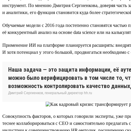
инструмент. По мнению Дмитрия Сергиенкова, доверяя часть з
и аналитики, его функция становится куда более стратегическо
Обучаемые модели с 2016 года постепенно становятся частью п
её конкурентный анализ на основе data science или на калькул
Применение ИИ на платформе планируется расширять: внедрять 
И хотя потенциал у этого большой, продвигаться необходимо с
Наша задача — это защита информации, её аут
можно было верифицировать в том числе то, что
возможность контролировать качество данных,
Дмитрий Сергиенков, генеральный директор hh.ru
Совокупность факторов, о которых говорили эксперты, уже при
теснее коллаборироваться с СЕО и самостоятельно предлагать с
индустрии к совершенствованию HR-методик, расширению ски