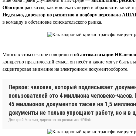
Ещё одна грань улучшений в HR-среде —
апскиллинг, рескилл
Обогоров
рассказал, как вовлекать людей в образовательный 
Недельчо, директор по развитию и подбору персонала АША
в команду в обстановке соискательского рынка.
Много в этом секторе говорили и
об автоматизации HR-цепо
конкретно практический смысл он несёт и какие могут быть в
акцентировал внимание на электронном документообороте.
Первое: человек, который подписывает докумен
пользователей это 4 миллиона человеко-часов.
45 миллионов документов также на 1,5 миллиона
документы не только упрощают работу, но и в 
Дмитрий Махлин, директор по развитию HRlink