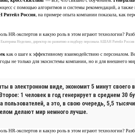
инг, кросс-скиллинг
— всё, что связано с обучением.
Генеральн
процесс с помощью алгоритмов и системы рекомендаций, а такж
Н Ритейл Россия
, на примере опыта компании показала, как пе
Екатерина Недельчо, директор по развитию и подбору персонала АШАН Ритейл Россия
чек
как о шаге к эффективному взаимодействию с персоналом. Все
ыгоды не только для экосистемы компании, но и для внешнего м
ты в электронном виде, экономит 5 минут своего в
 Второе: 1 человек в год генерирует в среднем 30
 пользователей, а это, в свою очередь, 5,5 тысяч
целом делают мир немного лучше.