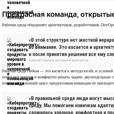
Прекрасная команда, открытые
Рабочая среда объединяет архитекторов, разработчиков, DevO
«В этой структуре нет жесткой иерар
во внимание. Это касается и архитект
и после принятия решения все ему сл
Алексей Сергеев, системный архитектор
Рабочая среда гибкая — это касается и методологий, и условий
помогают хорошо и комфортно решать задачи: двухнедельные с
понятный релизный цикл: продуктовым командам не приходитс
«В правильной среде люди могут мысл
среду. Мы помогаем новичкам адаптир
сложилась хорошая, комфортная и пр