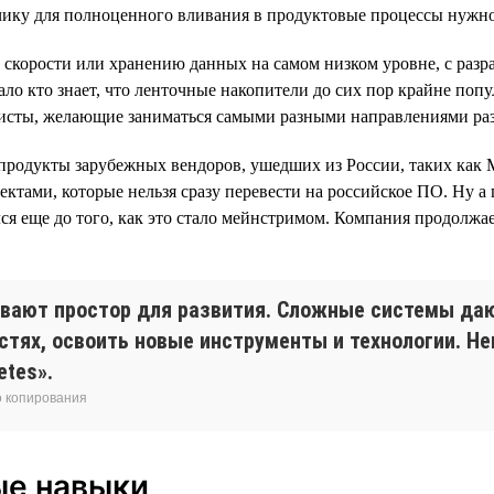
отчику для полноценного вливания в продуктовые процессы нужно
о скорости или хранению данных на самом низком уровне, с разр
ло кто знает, что ленточные накопители до сих пор крайне поп
алисты, желающие заниматься самыми разными направлениями ра
родукты зарубежных вендоров, ушедших из России, таких как M
тами, которые нельзя сразу перевести на российское ПО. Ну а
лся еще до того, как это стало мейнстримом. Компания продолжа
вают простор для развития. Сложные системы даю
стях, освоить новые инструменты и технологии. Н
etes».
о копирования
ые навыки