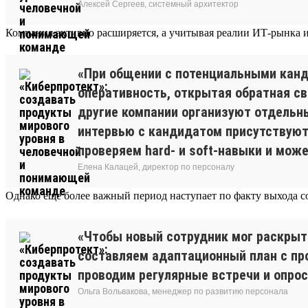
Алексей Сергеев, системный архитектор
Компания активно расширяется, а учитывая реалии ИТ-рынка и
«При общении с потенциальными кан
оперативность, открытая обратная св
другие компании организуют отдельны
интервью с кандидатом присутствуют 
проверяем hard- и soft-навыки и мож
Елена Калацей, директор по персоналу
Однако еще более важный период наступает по факту выхода со
«Чтобы новый сотрудник мог раскрыт
составляем адаптационный план с пр
проводим регулярные встречи и опрос
Ольга Вольвакова, менеджер по развитию персонала