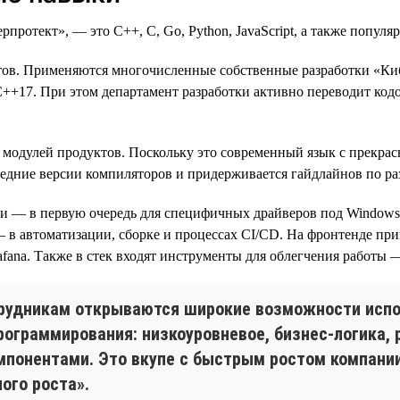
отект», — это C++, C, Go, Python, JavaScript, а также популяр
ктов. Применяются многочисленные собственные разработки «Ки
 С++17. При этом департамент разработки активно переводит ко
модулей продуктов. Поскольку это современный язык с прекрасн
ледние версии компиляторов и придерживается гайдлайнов по ра
и — в первую очередь для специфичных драйверов под Windows,
в автоматизации, сборке и процессах CI/CD. На фронтенде приме
ana. Также в стек входят инструменты для облегчения работы — та
отрудникам открываются широкие возможности испо
рограммирования: низкоуровневое, бизнес-логика,
мпонентами. Это вкупе с быстрым ростом компани
ого роста».