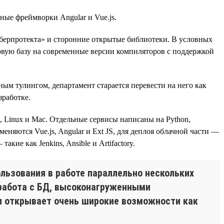
ные фреймворки Angular и Vue.js.
берпротекта» и сторонние открытые библиотеки. В условных
довую базу на современные версии компиляторов с поддержкой
ым тулингом, департамент старается перевести на него как
зработке.
 Linux и Mac. Отдельные сервисы написаны на Python,
няются Vue.js, Angular и Ext JS, для деплоя облачной части —
кие как Jenkins, Ansible и Artifactory.
льзования в работе параллельно нескольких
 работа с БД, высоконагруженными
и открывает очень широкие возможности как