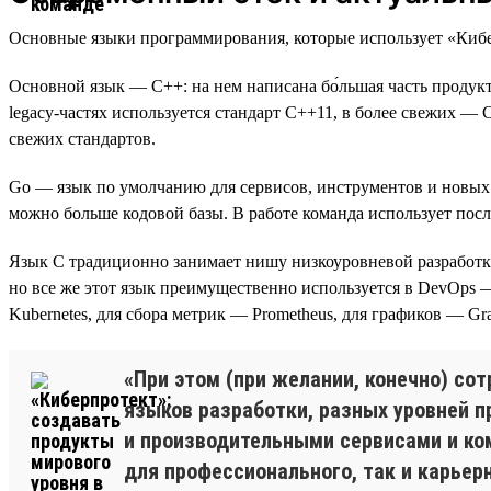
Основные языки программирования, которые использует «Киберпр
Основной язык — C++: на нем написана бо́льшая часть проду
legacy-частях используется стандарт C++11, в более свежих —
свежих стандартов.
Go — язык по умолчанию для сервисов, инструментов и новых 
можно больше кодовой базы. В работе команда использует пос
Язык C традиционно занимает нишу низкоуровневой разработк
но все же этот язык преимущественно используется в DevOps — 
Kubernetes, для сбора метрик — Prometheus, для графиков — Graf
«При этом (при желании, конечно) с
языков разработки, разных уровней п
и производительными сервисами и ко
для профессионального, так и карьерн