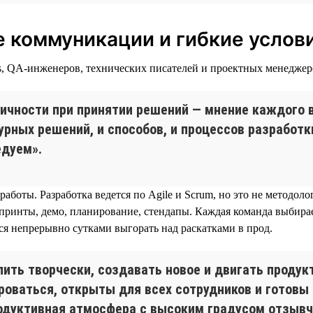
 коммуникации и гибкие услов
ps, QA-инженеров, технических писателей и проектных менеджер
хичности при принятии решений — мнение каждого 
урных решений, и способов, и процессов разработк
едуем».
 работы. Разработка ведется по Agile и Scrum, но это не методо
принты, демо, планирование, стендапы. Каждая команда выбирае
я непрерывно сутками выгорать над раскатками в прод.
ить творчески, создавать новое и двигать продук
оваться, открыты для всех сотрудников и готовы
одуктивная атмосфера с высоким градусом отзыв