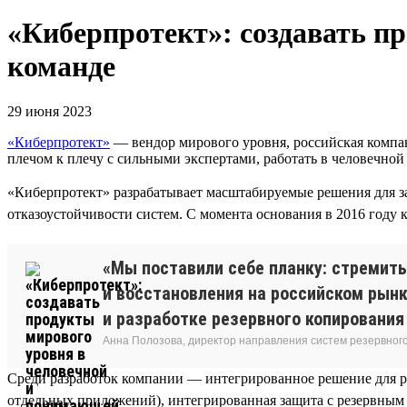
«Киберпротект»: создавать п
команде
29 июня 2023
«Киберпротект»
— вендор мирового уровня, российская компан
плечом к плечу с сильными экспертами, работать в человечно
«Киберпротект» разрабатывает масштабируемые решения для за
отказоустойчивости систем. С момента основания в 2016 году 
«Мы поставили себе планку: стремить
и восстановления на российском рынк
и разработке резервного копировани
Анна Полозова, директор направления систем резервног
Среди разработок компании — интегрированное решение для р
отдельных приложений), интегрированная защита с резервным 