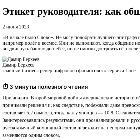
Этикет руководителя: как об
2 июня 2023
«В начале было Слово». Не могу подобрать лучшего эпиграфа
например полёт в космос. Или не выполняют, когда общение н
воздвигнуть башню до небес, но не смогли достроить её, после 
Дамир Берхеев
главный бизнес-тренер цифрового финансового сервиса Lime
⏱ 3 минуты полезного чтения
При анализе Второй мировой войны американские историки обн
принимали решения и, как следствие, побеждали даже превосх
составляет 5,2 символа, тогда как у японцев — 10,8. Следоват
Заинтересовавшись результатами, они проанализировали и русск
русскоязычный командный состав переходит на ненормативную ле
заменяются одним словом.