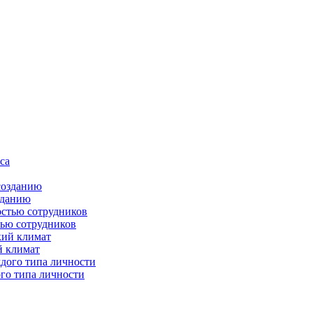
зданию
тью сотрудников
й климат
го типа личности