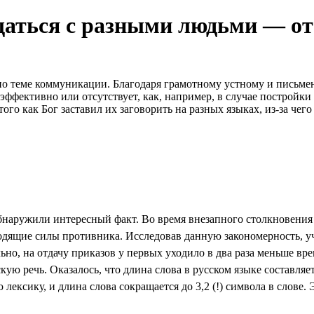
щаться с разными людьми — от
 по теме коммуникации. Благодаря грамотному устному и пись
еэффективно или отсутствует, как, например, в случае постройк
того как Бог заставил их заговорить на разных языках, из-за чег
аружили интересный факт. Во время внезапного столкновения с
одящие силы противника. Исследовав данную закономерность, уч
ельно, на отдачу приказов у первых уходило в два раза меньше в
ую речь. Оказалось, что длина слова в русском языке составляет
ксику, и длина слова сокращается до 3,2 (!) символа в слове. Э