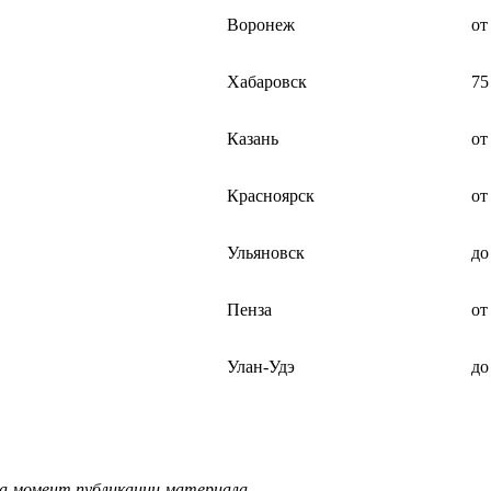
Воронеж
от
Хабаровск
75
Казань
от
Красноярск
от
Ульяновск
до
Пенза
от
Улан-Удэ
до
на момент публикации материала