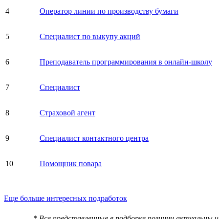
4
Оператор линии по производству бумаги
5
Специалист по выкупу акций
6
Преподаватель программирования в онлайн-школу
7
Специалист
8
Страховой агент
9
Специалист контактного центра
10
Помощник повара
Еще больше интересных подработок
* Все представленные в подборке позиции актуальны 