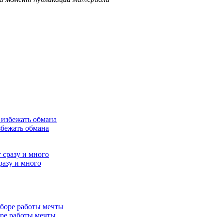
збежать обмана
разу и много
ре работы мечты