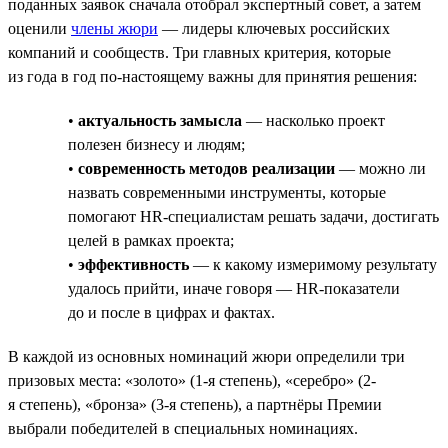
поданных заявок сначала отобрал экспертный совет, а затем
оценили
члены жюри
— лидеры ключевых российских
компаний и сообществ. Три главных критерия, которые
из года в год по-настоящему важны для принятия решения:
•
актуальность замысла
— насколько проект
полезен бизнесу и людям;
•
современность методов реализации
— можно ли
назвать современными инструменты, которые
помогают HR-специалистам решать задачи, достигать
целей в рамках проекта;
•
эффективность
— к какому измеримому результату
удалось прийти, иначе говоря — HR-показатели
до и после в цифрах и фактах.
В каждой из основных номинаций жюри определили три
призовых места: «золото» (1-я степень), «серебро» (2-
я степень), «бронза» (3-я степень), а партнёры Премии
выбрали победителей в специальных номинациях.