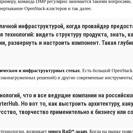
 примеру, команда DMP регулярно занимается такими вопросами, к
ертывание OpenStack-кластеров и так далее.
лачной инфраструктурой, когда провайдер предоста
 технологий: видеть структуру продукта, знать, ка
, развернуть и настроить компонент. Такая глубин
гическом и инфраструктурных стеках
. Есть большой OpenStack
высоконагруженных решений) и другие современные инструменты)
ологий, что и все ведущие компании на российском
JupyterHub. Но вот то, как выстроить архитектуру, к
сство, творчество применительно к бизнесу или 
 технологии, возникает
много RnD*-задач
. Когда на рынке появ