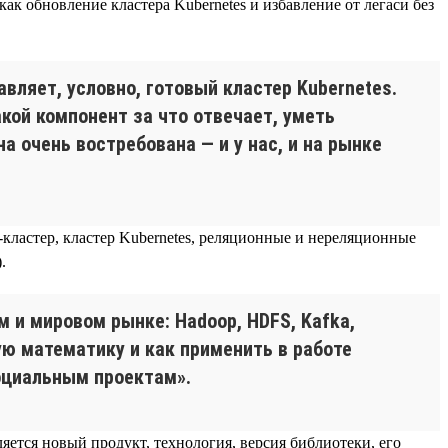
ак обновление кластера Kubernetes и избавление от легаси без
вляет, условно, готовый кластер Kubernetes.
кой компонент за что отвечает, уметь
а очень востребована — и у нас, и на рынке
-кластер, кластер Kubernetes, реляционные и нереляционные
.
 и мировом рынке: Hadoop, HDFS, Kafka,
акую математику и как применить в работе
социальным проектам».
ляется новый продукт, технология, версия библиотеки, его