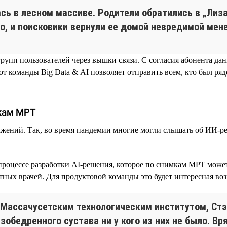
сь в лесном массиве. Родители обратились в „Лиз
о, и поисковики вернули ее домой невредимой мене
рупп пользователей через вышки связи. C согласия абонента д
от команды Big Data & AI позволяет отправить всем, кто был ря
мкам МРТ
жений. Так, во время пандемии многие могли слышать об ИИ-р
процессе разработки AI-решения, которое по снимкам МРТ может
ытных врачей. Для продуктовой команды это будет интересная во
с Массачусетским технологическим институтом, Ст
зобедренного сустава ни у кого из них не было. Вр