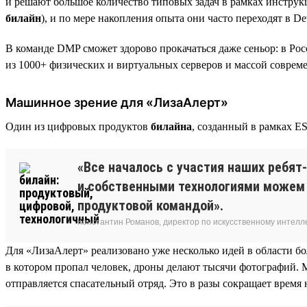
и решают большое количество типовых задач в рамках инстру
билайн
), и по мере накопления опыта они часто переходят в D
В команде DMP сможет здорово прокачаться даже сеньор: в Ро
из 1000+ физических и виртуальных серверов и массой современ
Машинное зрение для «ЛизаАлерт»
Один из цифровых продуктов
билайна
, созданный в рамках E
«Все началось с участия наших ребят
и собственными технологиями можем 
продуктовой командой».
Константин Романов, директор по искусственному интелл
Для «ЛизаАлерт» реализовано уже несколько идей в области б
в котором пропал человек, дроны делают тысячи фотографий. 
отправляется спасательный отряд. Это в разы сокращает время