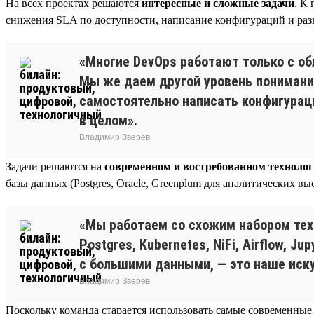
На всех проектах решаются
интересные и сложные задачи
. К
снижения SLA по доступности, написание конфигураций и разв
«Многие DevOps работают только с об
Мы же даем другой уровень понимания
самостоятельно написать конфигурации
в целом».
Владимир Зверев
Задачи решаются на
современном и востребованном техноло
базы данных (Postgres, Oracle, Greenplum для аналитических 
«Мы работаем со схожим набором техн
Postgres, Kubernetes, NiFi, Airflow, 
с большими данными, — это наше иску
Владимир Зверев
Поскольку команда старается использовать самые современные