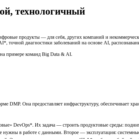
ой, технологичный
т цифровые продукты — для себя, других компаний и некоммерче
I*, точной диагностики заболеваний на основе AI, распознавани
на примере команд Big Data & AI.
рме DMP. Она предоставляет инфраструктуру, обеспечивает хра
вые» DevOps*. Их задача — строить продуктовые среды: подним
рые нужны в работе с данными. Второе — эксплуатация: систем