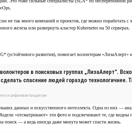
кций. Это тоже сильные специалисты (SLA* по бесперебойной р
evOps.
ссии не так много компаний и проектов, где можно поработать с
ного железа или развернуть кластер Kubernetes на 50 серверах.
SG* (устойчивого развития), помогает волонтерам «ЛизаАлерт» 
-волонтеров в поисковых группах „ЛизаАлерт“. Вск
сделать спасение людей гораздо технологичнее. Т
екту и цифровым продуктам
ольших данных и искусственного интеллекта. Одна из них — ан
Модели «отсматривают» эти фото и подсвечивают те, где видны 
 на поиск — а ведь иногда даже минута может спасти жизнь.