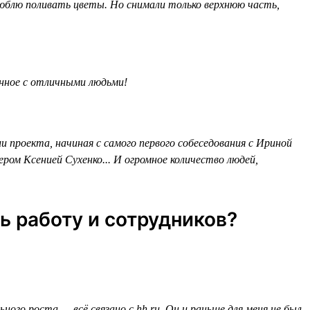
 люблю поливать цветы. Но снимали только верхнюю часть,
ённое с отличными людьми!
 проекта, начиная с самого первого собеседования с Ириной
ром Ксенией Сухенко... И огромное количество людей,
ь работу и сотрудников?
ого роста — всё связано с hh.ru. Он и раньше для меня не был