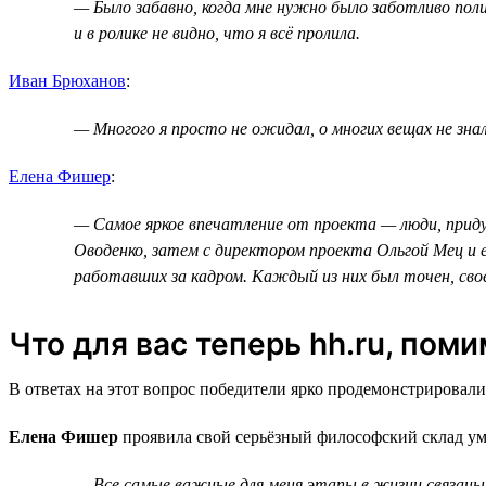
— Было забавно, когда мне нужно было заботливо поли
и в ролике не видно, что я всё пролила.
Иван Брюханов
:
— Многого я просто не ожидал, о многих вещах не зна
Елена Фишер
:
— Самое яркое впечатление от проекта — люди, придум
Оводенко, затем с директором проекта Ольгой Мец и е
работавших за кадром. Каждый из них был точен, сво
Что для вас теперь hh.ru, пом
В ответах на этот вопрос победители ярко продемонстрировали
Елена Фишер
проявила свой серьёзный философский склад ум
— Все самые важные для меня этапы в жизни связаны с