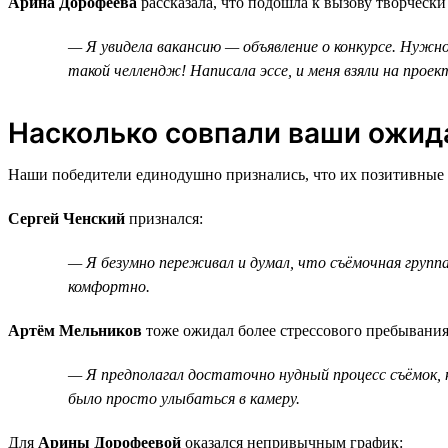
Арина Дорофеева
рассказала, что подошла к вызову творчески
— Я увидела вакансию — объявление о конкурсе. Нужно 
такой челлендж! Написала эссе, и меня взяли на проек
Насколько совпали ваши ожида
Наши победители единодушно признались, что их позитивные э
Сергей Ченский
признался:
— Я безумно переживал и думал, что съёмочная группа
комфортно.
Артём Мельников
тоже ожидал более стрессового пребывания
— Я предполагал достаточно нудный процесс съёмок, но
было просто улыбаться в камеру.
Для
Арины Дорофеевой
оказался непривычным график: