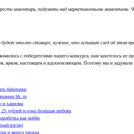
рести инвентарь, подумать над маркетинговыми моментами. Ча
о будет что-то стоящее, нужное, что оставит след об этом пр
мились с победителями нашего конкурса, нам захотелось не про
ном, ярком, настоящем и вдохновляющем. Поэтому мы и задумал
ать байопики
мпании hh. ru
о и харизма
ь, 25 дублей и одна большая любовь
азработка как хобби
сный взгляд
мира и много пиццы