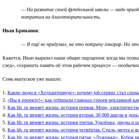
— На развитие своей футбольной школы — надо приоб
потратим на благотворительность.
Иван Брюханов
:
— Я ещё не придумал, на что потрачу гонорар. Но эт
Кажется, Иван выразил наши общие ощущения: когда мы познако
след», сохранить память об этом рабочем процессе — необыч
Семь выпусков уже вышло:
1.
Какие люди в «Хедхантервуде»: почему job-сервис стал сним
2.
«Вы в проекте!»: как отбирали главных героев рекламной ка
3.
Как hh. ru меняет жизнь: история первая. Море, электричеств
4.
Как hh. ru меняет жизнь: история вторая. 30 000 шагов в ден
5.
Как hh. ru меняет жизнь: история третья. Удалёнка, дреды и р
6.
Как hh. ru меняет жизнь: история четвёртая. Стиль, мечта и я
7.
Как hh. ru меняет жизнь: история пятая. «Лужники», Кубок 