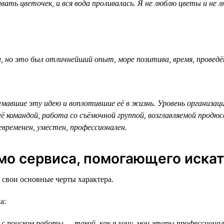
вать цветочек, и вся вода проливалась. Я не люблю цветы и не
л, но это был отличнейший опыт, море позитива, время, провед
авшие эту идею и воплотившие её в жизнь. Уровень организации
ё командой, работа со съёмочной группой, возглавляемой продюсе
евременен, уместен, профессионален.
имо сервиса, помогающего искат
 свои основные черты характера.
а:
 поиском работы — такой, как я хочу, мои этапы профессиональн