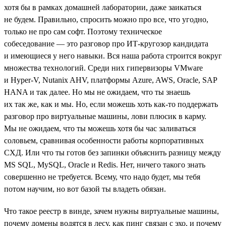
хотя бы в рамках домашней лаборатории, даже заикаться
не будем. Правильно, спросить можно про все, что угодно,
только не про сам софт. Поэтому техническое
собеседование — это разговор про ИТ-кругозор кандидата
и имеющиеся у него навыки. Вся наша работа строится вокруг
множества технологий. Среди них гипервизоры VMware
и Hyper-V, Nutanix AHV, платформы Azure, AWS, Oracle, SAP
HANA и так далее. Но мы не ожидаем, что ты знаешь
их так же, как и мы. Но, если можешь хоть как-то поддержать
разговор про виртуальные машины, лови плюсик в карму.
Мы не ожидаем, что ты можешь хотя бы час заливаться
соловьем, сравнивая особенности работы корпоративных
СХД. Или что ты готов без запинки объяснить разницу между
MS SQL, MySQL, Oracle и Redis. Нет, ничего такого знать
совершенно не требуется. Всему, что надо будет, мы тебя
потом научим, но вот базой ты владеть обязан.
Что такое реестр в винде, зачем нужны виртуальные машины,
почему домены водятся в лесу, как пинг связан с эхо, и почему